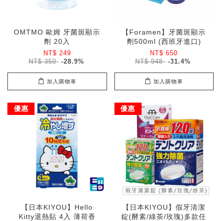
OMTMO 歐姆 牙菌斑顯示
【Foramen】牙菌斑顯示
劑 20入
劑500ml (西班牙進口)
NT$ 249
NT$ 650
NT$ 350
-28.9%
NT$ 948
-31.4%
加入購物車
加入購物車
優惠
優惠
【日本KIYOU】Hello
【日本KIYOU】假牙清潔
Kitty退熱貼 4入 薄荷香
錠(酵素/綠茶/玫瑰)多款任