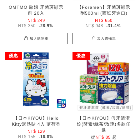
OMTMO 歐姆 牙菌斑顯示
【Foramen】牙菌斑顯示
劑 20入
劑500ml (西班牙進口)
NT$ 249
NT$ 650
NT$ 350
-28.9%
NT$ 948
-31.4%
加入購物車
加入購物車
優惠
優惠
【日本KIYOU】Hello
【日本KIYOU】假牙清潔
Kitty退熱貼 4入 薄荷香
錠(酵素/綠茶/玫瑰)多款任
選
NT$ 129
NT$ 155
-16.8%
從
起
NT$ 85