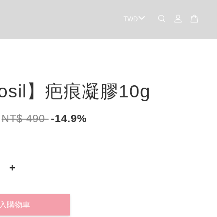
losil】疤痕凝膠10g
NT$ 490
-14.9%
+
入購物車