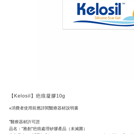
【Kelosil】疤痕凝膠10g
※消費者使用前應詳閱醫療器材說明書
*醫療器材許可證
品名："雅創"疤痕處理矽膠產品（未滅菌）