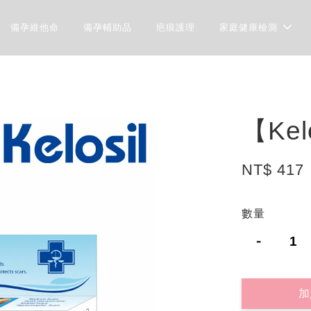
備孕維他命
備孕輔助品
疤痕護理
家庭健康檢測
【Ke
NT$ 417
數量
-
加