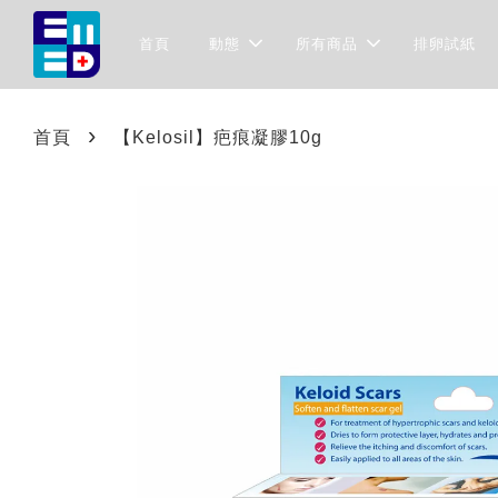
首頁
動態
所有商品
排卵試紙
›
首頁
【Kelosil】疤痕凝膠10g